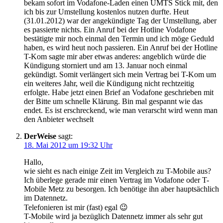
bekam sofort im Vodafone-Laden einen UMTS Stick mit, den
ich bis zur Umstellung kostenlos nutzen durfte. Heut
(31.01.2012) war der angekündigte Tag der Umstellung, aber
es passierte nichts. Ein Anruf bei der Hotline Vodafone
bestätigte mir noch einmal den Termin und ich möge Geduld
haben, es wird heut noch passieren. Ein Anruf bei der Hotline
T-Kom sagte mir aber etwas anderes: angeblich würde die
Kündigung storniert und am 13. Januar noch einmal
gekündigt. Somit verlängert sich mein Vertrag bei T-Kom um
ein weiteres Jahr, weil die Kündigung nicht rechtzeitig
erfolgte. Habe jetzt einen Brief an Vodafone geschrieben mit
der Bitte um schnelle Klärung. Bin mal gespannt wie das
endet. Es ist erschreckend, wie man verarscht wird wenn man
den Anbieter wechselt
DerWeise
sagt:
18. Mai 2012 um 19:32 Uhr
Hallo,
wie sieht es nach einige Zeit im Vergleich zu T-Mobile aus?
Ich überlege gerade mir einen Vertrag im Vodafone oder T-
Mobile Metz zu besorgen. Ich benötige ihn aber hauptsächlich
im Datennetz.
Telefonieren ist mir (fast) egal 😉
T-Mobile wird ja bezüglich Datennetz immer als sehr gut