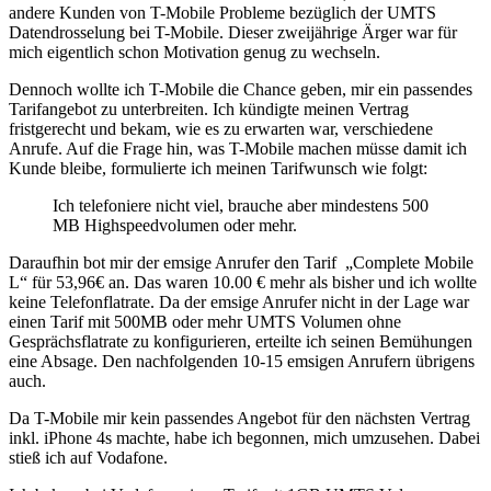
andere Kunden von T-Mobile Probleme bezüglich der UMTS
Datendrosselung bei T-Mobile. Dieser zweijährige Ärger war für
mich eigentlich schon Motivation genug zu wechseln.
Dennoch wollte ich T-Mobile die Chance geben, mir ein passendes
Tarifangebot zu unterbreiten. Ich kündigte meinen Vertrag
fristgerecht und bekam, wie es zu erwarten war, verschiedene
Anrufe. Auf die Frage hin, was T-Mobile machen müsse damit ich
Kunde bleibe, formulierte ich meinen Tarifwunsch wie folgt:
Ich telefoniere nicht viel, brauche aber mindestens 500
MB Highspeedvolumen oder mehr.
Daraufhin bot mir der emsige Anrufer den Tarif „Complete Mobile
L“ für 53,96€ an. Das waren 10.00 € mehr als bisher und ich wollte
keine Telefonflatrate. Da der emsige Anrufer nicht in der Lage war
einen Tarif mit 500MB oder mehr UMTS Volumen ohne
Gesprächsflatrate zu konfigurieren, erteilte ich seinen Bemühungen
eine Absage. Den nachfolgenden 10-15 emsigen Anrufern übrigens
auch.
Da T-Mobile mir kein passendes Angebot für den nächsten Vertrag
inkl. iPhone 4s machte, habe ich begonnen, mich umzusehen. Dabei
stieß ich auf Vodafone.