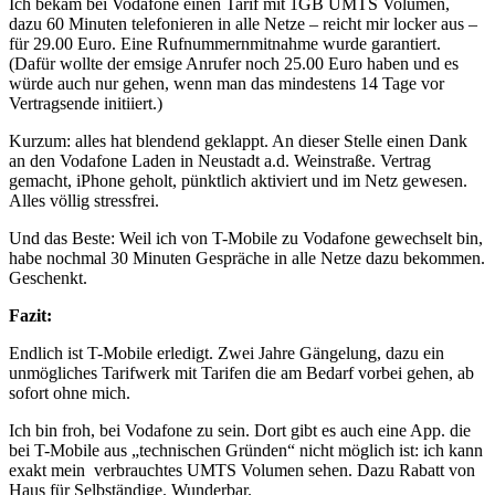
Ich bekam bei Vodafone einen Tarif mit 1GB UMTS Volumen,
dazu 60 Minuten telefonieren in alle Netze – reicht mir locker aus –
für 29.00 Euro. Eine Rufnummernmitnahme wurde garantiert.
(Dafür wollte der emsige Anrufer noch 25.00 Euro haben und es
würde auch nur gehen, wenn man das mindestens 14 Tage vor
Vertragsende initiiert.)
Kurzum: alles hat blendend geklappt. An dieser Stelle einen Dank
an den Vodafone Laden in Neustadt a.d. Weinstraße. Vertrag
gemacht, iPhone geholt, pünktlich aktiviert und im Netz gewesen.
Alles völlig stressfrei.
Und das Beste: Weil ich von T-Mobile zu Vodafone gewechselt bin,
habe nochmal 30 Minuten Gespräche in alle Netze dazu bekommen.
Geschenkt.
Fazit:
Endlich ist T-Mobile erledigt. Zwei Jahre Gängelung, dazu ein
unmögliches Tarifwerk mit Tarifen die am Bedarf vorbei gehen, ab
sofort ohne mich.
Ich bin froh, bei Vodafone zu sein. Dort gibt es auch eine App. die
bei T-Mobile aus „technischen Gründen“ nicht möglich ist: ich kann
exakt mein verbrauchtes UMTS Volumen sehen. Dazu Rabatt von
Haus für Selbständige. Wunderbar.