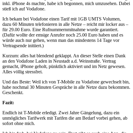
inkl. iPhone 4s machte, habe ich begonnen, mich umzusehen. Dabei
stieß ich auf Vodafone.
Ich bekam bei Vodafone einen Tarif mit 1GB UMTS Volumen,
dazu 60 Minuten telefonieren in alle Netze – reicht mir locker aus –
für 29.00 Euro. Eine Rufnummernmitnahme wurde garantiert.
(Dafür wollte der emsige Anrufer noch 25.00 Euro haben und es
würde auch nur gehen, wenn man das mindestens 14 Tage vor
Vertragsende initiiert.)
Kurzum: alles hat blendend geklappt. An dieser Stelle einen Dank
an den Vodafone Laden in Neustadt a.d. Weinstraße. Vertrag
gemacht, iPhone geholt, pünktlich aktiviert und im Netz gewesen.
Alles völlig stressfrei.
Und das Beste: Weil ich von T-Mobile zu Vodafone gewechselt bin,
habe nochmal 30 Minuten Gespräche in alle Netze dazu bekommen.
Geschenkt.
Fazit:
Endlich ist T-Mobile erledigt. Zwei Jahre Gängelung, dazu ein
unmögliches Tarifwerk mit Tarifen die am Bedarf vorbei gehen, ab
sofort ohne mich.