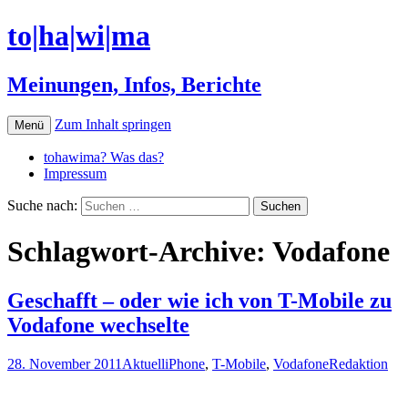
to|ha|wi|ma
Meinungen, Infos, Berichte
Zum Inhalt springen
Menü
tohawima? Was das?
Impressum
Suche nach:
Schlagwort-Archive: Vodafone
Geschafft – oder wie ich von T-Mobile zu
Vodafone wechselte
28. November 2011
Aktuell
iPhone
,
T-Mobile
,
Vodafone
Redaktion