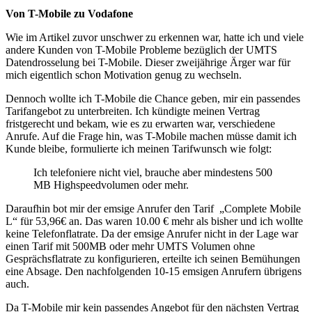
Von T-Mobile zu Vodafone
Wie im Artikel zuvor unschwer zu erkennen war, hatte ich und viele
andere Kunden von T-Mobile Probleme bezüglich der UMTS
Datendrosselung bei T-Mobile. Dieser zweijährige Ärger war für
mich eigentlich schon Motivation genug zu wechseln.
Dennoch wollte ich T-Mobile die Chance geben, mir ein passendes
Tarifangebot zu unterbreiten. Ich kündigte meinen Vertrag
fristgerecht und bekam, wie es zu erwarten war, verschiedene
Anrufe. Auf die Frage hin, was T-Mobile machen müsse damit ich
Kunde bleibe, formulierte ich meinen Tarifwunsch wie folgt:
Ich telefoniere nicht viel, brauche aber mindestens 500
MB Highspeedvolumen oder mehr.
Daraufhin bot mir der emsige Anrufer den Tarif „Complete Mobile
L“ für 53,96€ an. Das waren 10.00 € mehr als bisher und ich wollte
keine Telefonflatrate. Da der emsige Anrufer nicht in der Lage war
einen Tarif mit 500MB oder mehr UMTS Volumen ohne
Gesprächsflatrate zu konfigurieren, erteilte ich seinen Bemühungen
eine Absage. Den nachfolgenden 10-15 emsigen Anrufern übrigens
auch.
Da T-Mobile mir kein passendes Angebot für den nächsten Vertrag